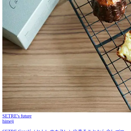
SETRE's future
himeji