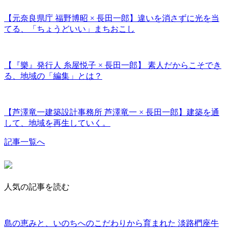
【元奈良県庁 福野博昭 × 長田一郎】違いを消さずに光を当
てる、「ちょうどいい」まちおこし
【『樂』発行人 糸屋悦子 × 長田一郎】 素人だからこそでき
る、地域の「編集」とは？
【芦澤竜一建築設計事務所 芦澤竜一 × 長田一郎】建築を通
して、地域を再生していく。
記事一覧へ
人気の記事を読む
島の恵みと、いのちへのこだわりから育まれた 淡路椚座牛