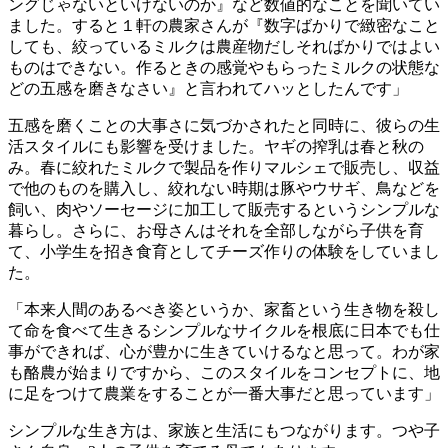
ングじゃないといけないのか』など数値的なことを聞いてい
ました。すると１軒の農家さんが『数字ばかりで緻密なこと
しても、絞っているミルクは農産物だしそればかりではよい
ものはできない。作るときの感覚やもらったミルクの状態な
どの五感を磨きなさい』と言われてハッとしたんです」
五感を磨くことの大事さに気づかされたと同時に、彼らの生
活スタイルにも影響を受けました。ヤギの搾乳は春と秋の
み。春に絞れたミルクで製品を作りマルシェで販売し、収益
で他のものを購入し、絞れない時期は豚やウサギ、鳥などを
飼い、肉やソーセージに加工して販売するというシンプルな
暮らし。さらに、お母さんはそれを全部しながら子供を育
て、小学生を招き食育としてチーズ作りの体験をしていまし
た。
「本来人間のあるべき姿というか、家畜という生き物を殺し
て命を食べて生きるシンプルなサイクルを根底に日本でも仕
事ができれば、心が豊かに生きていけるなと思って。わが家
も酪農が始まりですから、このスタイルをコンセプトに、地
に足をつけて農業をすることが一番大事だと思っています」
シンプルな生き方は、家族と生活にもつながります。つや子