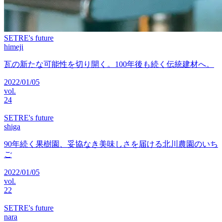
SETRE's future
himeji
瓦の新たな可能性を切り開く。100年後も続く伝統建材へ。
2022/01/05
vol.
24
SETRE's future
shiga
90年続く果樹園、妥協なき美味しさを届ける北川農園のいち
ご
2022/01/05
vol.
22
SETRE's future
nara