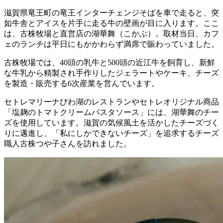
滋賀県竜王町の竜王インターチェンジそばを車で走ると、突
如牛舎とアイスを片手に走る牛の壁画が目に入ります。ここ
は、古株牧場と直営店の湖華舞（こかぶ）。取材当日、カフ
ェのランチは平日にもかかわらず満席で賑わっていました。
古株牧場では、40頭の乳牛と500頭の近江牛を飼育し、新鮮
な牛乳から精製され手作りしたジェラートやケーキ、チーズ
を製造・販売する6次産業を営んでいます。
セトレマリーナびわ湖のレストランやセトレオリジナル商品
「塩麹のトマトクリームパスタソース」には、湖華舞のチー
ズを使用しています。滋賀の気候風土を活かしたチーズづく
りに邁進し、「私にしかできないチーズ」を追求するチーズ
職人古株つや子さんを訪れました。