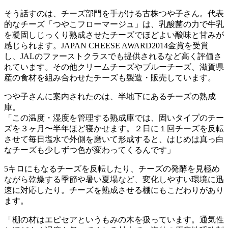
そう話すのは、チーズ部門を手がける古株つや子さん。代表
的なチーズ「つやこフローマージュ」は、乳酸菌の力で牛乳
を凝固しじっくり熟成させたチーズでほどよい酸味と甘みが
感じられます。JAPAN CHEESE AWARD2014金賞を受賞
し、JALのファーストクラスでも提供されるなど高く評価さ
れています。その他クリームチーズやブルーチーズ、滋賀県
産の食材を組み合わせたチーズも製造・販売しています。
つや子さんに案内されたのは、半地下にあるチーズの熟成
庫。
「この温度・湿度を管理する熟成庫では、固いタイプのチー
ズを３ヶ月〜半年ほど寝かせます。２日に１回チーズを反転
させて毎日塩水で外側を磨いて形成すると、はじめは真っ白
なチーズも少しずつ色が変わってくるんです」
5キロにもなるチーズを反転したり、チーズの発酵を見極め
ながら乾燥する季節や暑い夏場など、変化しやすい環境に迅
速に対応したり。チーズを熟成させる棚にもこだわりがあり
ます。
「棚の材はエピセアというもみの木を扱っています。通気性