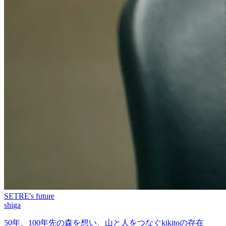
SETRE's future
shiga
50年、100年先の森を想い、山と人をつなぐkikitoの存在