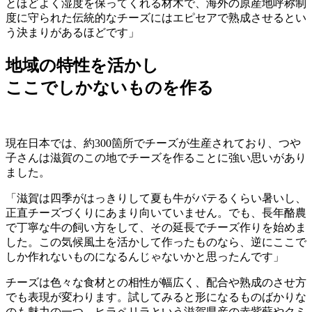
とほどよく湿度を保ってくれる材木で、海外の原産地呼称制
度に守られた伝統的なチーズにはエピセアで熟成させるとい
う決まりがあるほどです」
地域の特性を活かし
ここでしかないものを作る
現在日本では、約300箇所でチーズが生産されており、つや
子さんは滋賀のこの地でチーズを作ることに強い思いがあり
ました。
「滋賀は四季がはっきりして夏も牛がバテるくらい暑いし、
正直チーズづくりにあまり向いていません。でも、長年酪農
で丁寧な牛の飼い方をして、その延長でチーズ作りを始めま
した。この気候風土を活かして作ったものなら、逆にここで
しか作れないものになるんじゃないかと思ったんです」
チーズは色々な食材との相性が幅広く、配合や熟成のさせ方
でも表現が変わります。試してみると形になるものばかりな
のも魅力の一つ。ヒラペリラという滋賀県産の赤紫蘇やクミ