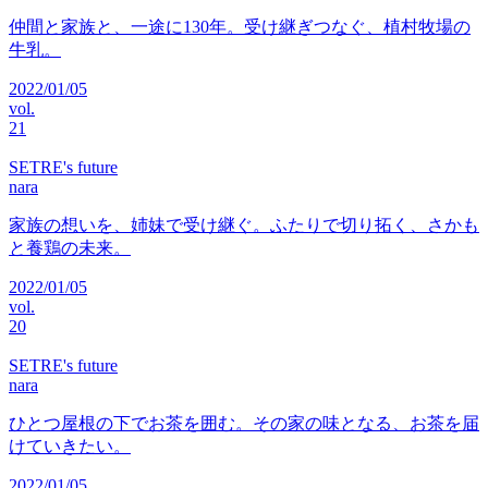
仲間と家族と、一途に130年。受け継ぎつなぐ、植村牧場の
牛乳。
2022/01/05
vol.
21
SETRE's future
nara
家族の想いを、姉妹で受け継ぐ。ふたりで切り拓く、さかも
と養鶏の未来。
2022/01/05
vol.
20
SETRE's future
nara
ひとつ屋根の下でお茶を囲む。その家の味となる、お茶を届
けていきたい。
2022/01/05