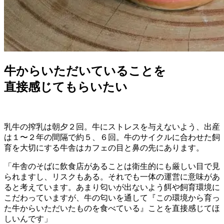
牛からいただいていることを
直接感じてもらいたい
乳牛の搾乳は朝夕２回。牛にストレスを与えないよう、出産
は１〜２年の間隔で約５、６回。牛のサイクルに合わせた飼
育を大切にする牛舎はカフェの目と鼻の先にあります。
「牛舎のそばに飲食店があることは衛生的にも厳しい目で見
られますし、リスクもある。それでも一体の運営に意味があ
ると考えています。あまり匂いが出ないよう餌や飼育環境に
こだわっていますが、牛の匂いを通して『この環境から育っ
た牛からいただいたものを食べている』ことを直接感じてほ
しいんです」