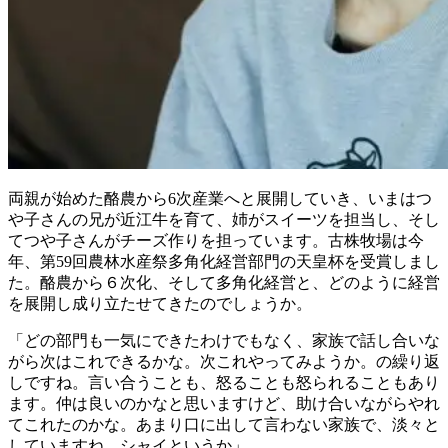
両親が始めた酪農から6次産業へと展開していき、いまはつ
や子さんの兄が近江牛を育て、姉がスイーツを担当し、そし
てつや子さんがチーズ作りを担っています。古株牧場は今
年、第59回農林水産祭多角化経営部門の天皇杯を受賞しまし
た。酪農から６次化、そして多角化経営と、どのように経営
を展開し成り立たせてきたのでしょうか。
「どの部門も一気にできたわけでもなく、家族で話し合いな
がら次はこれできるかな。次これやってみようか。の繰り返
しですね。言い合うことも、怒ることも怒られることもあり
ます。仲は良いのかなと思いますけど、助け合いながらやれ
てこれたのかな。あまり口に出して言わない家族で、淡々と
していますね。シャイというか」