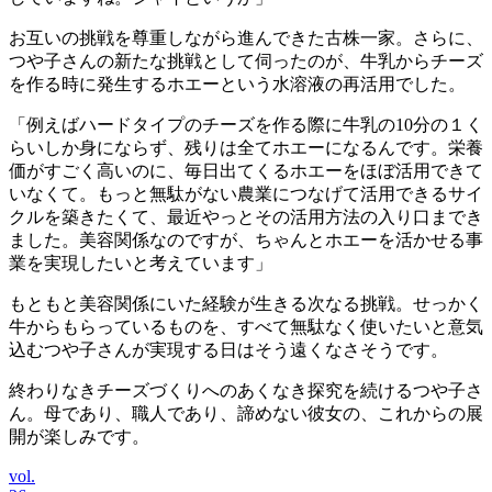
お互いの挑戦を尊重しながら進んできた古株一家。さらに、
つや子さんの新たな挑戦として伺ったのが、牛乳からチーズ
を作る時に発生するホエーという水溶液の再活用でした。
「例えばハードタイプのチーズを作る際に牛乳の10分の１く
らいしか身にならず、残りは全てホエーになるんです。栄養
価がすごく高いのに、毎日出てくるホエーをほぼ活用できて
いなくて。もっと無駄がない農業につなげて活用できるサイ
クルを築きたくて、最近やっとその活用方法の入り口までき
ました。美容関係なのですが、ちゃんとホエーを活かせる事
業を実現したいと考えています」
もともと美容関係にいた経験が生きる次なる挑戦。せっかく
牛からもらっているものを、すべて無駄なく使いたいと意気
込むつや子さんが実現する日はそう遠くなさそうです。
終わりなきチーズづくりへのあくなき探究を続けるつや子さ
ん。母であり、職人であり、諦めない彼女の、これからの展
開が楽しみです。
vol.