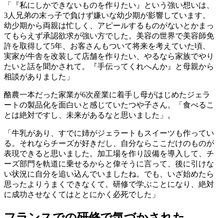
「『私にしかできないものを作りたい』という強い想いは、
3人兄弟の末っ子で負けず嫌いな幼少期が影響しています。
幼少期から両親は忙しく、アピールするものがないとかまっ
てもらえず承認欲求が強い方でした。美容の世界で美容師免
許を取得して5年、お客さんもついて将来を考えていた頃、
実家が牛舎を改装して店舗を作りたい、やるなら家族でやり
たいと話を聞かされて。『手伝ってくれへんか』と母親から
相談がありました」
酪農一本だった家業が6次産業に着手し母がはじめたジェラ
ートの製品化を面白いと感じていたつや子さん。「食べるこ
とは絶対ですし、未来があるなと思いました」。
「牛乳があり、すでに姉がジェラートもスイーツも作ってい
る。それならチーズが好きだし、自分ならここだけのものが
表現できると思いました。加工場を作り設備を導入して、チ
ーズ部門を軌道に乗せるからと偉そうに言って、後に引けな
い状況に自分を追い込んでいましたね。でも、いざ始めたら
思ったよりうまくできなくて。研修で学ぶことになり、絶対
に成功させなくてはととにかく必死でした」
フランスでの研修で気づかされた