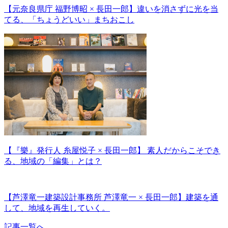
【元奈良県庁 福野博昭 × 長田一郎】違いを消さずに光を当
てる、「ちょうどいい」まちおこし
【『樂』発行人 糸屋悦子 × 長田一郎】 素人だからこそでき
る、地域の「編集」とは？
【芦澤竜一建築設計事務所 芦澤竜一 × 長田一郎】建築を通
して、地域を再生していく。
記事一覧へ