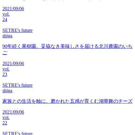
2021/09/06
vol.
24
SETRE's future
shiga
90年続く果樹園、妥協なき美味しさを届ける北川農園のいち
ご
2021/09/06
vol.
23
SETRE's future
shiga
家族との生活を軸に、磨かれた五感が育くむ湖華舞のチーズ
2021/09/06
vol.
22
SETRE's future