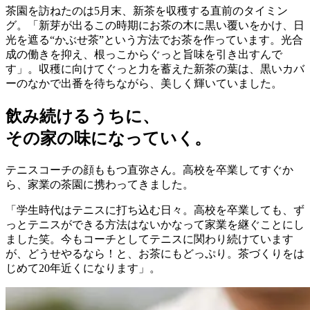
茶園を訪ねたのは5月末、新茶を収穫する直前のタイミン
グ。「新芽が出るこの時期にお茶の木に黒い覆いをかけ、日
光を遮る“かぶせ茶”という方法でお茶を作っています。光合
成の働きを抑え、根っこからぐっと旨味を引き出すんで
す」。収穫に向けてぐっと力を蓄えた新茶の葉は、黒いカバ
ーのなかで出番を待ちながら、美しく輝いていました。
飲み続けるうちに、
その家の味になっていく。
テニスコーチの顔ももつ直弥さん。高校を卒業してすぐか
ら、家業の茶園に携わってきました。
「学生時代はテニスに打ち込む日々。高校を卒業しても、ず
っとテニスができる方法はないかなって家業を継ぐことにし
ました笑。今もコーチとしてテニスに関わり続けています
が、どうせやるなら！と、お茶にもどっぷり。茶づくりをは
じめて20年近くになります」。