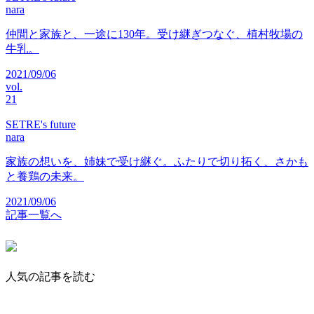
nara
仲間と家族と、一途に130年。受け継ぎつなぐ、植村牧場の
牛乳。
2021/09/06
vol.
21
SETRE's future
nara
家族の想いを、姉妹で受け継ぐ。ふたりで切り拓く、さかも
と養鶏の未来。
2021/09/06
記事一覧へ
人気の記事を読む