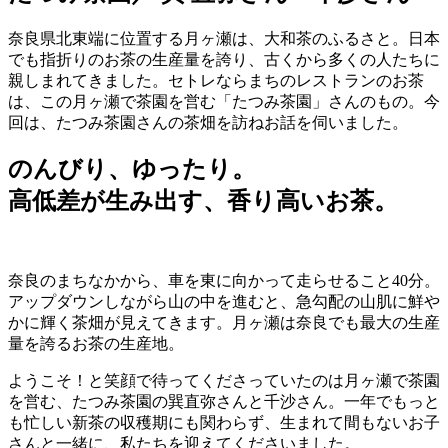
奈良県北東端に位置する月ヶ瀬は、大和茶のふるさと。日本
でも指折りのお茶の生産量を誇り、古くから多くの人たちに
親しまれてきました。セトレならまちのレストランのお茶
は、この月ヶ瀬で茶園を営む「たつみ茶園」さんのもの。今
回は、たつみ茶園さんの茶畑を訪ねお話を伺いました。
のんびり、ゆったり。
高低差が生み出す、香り高いお茶。
奈良のまちなかから、車を東に向かって走らせること40分。
アップダウンしながら山の中を進むと、急勾配の山肌に鮮や
かに輝く茶畑が見えてきます。月ヶ瀬は奈良でも最大の生産
量を誇るお茶の生産地。
ようこそ！と笑顔で待ってくださっていたのは月ヶ瀬で茶園
を営む、たつみ茶園の巽直弥さんと千沙さん。一年でもっと
も忙しい新茶の収穫期にも関わらず、生まれて間もないお子
さんと一緒に、私たちを迎えてくださいました。