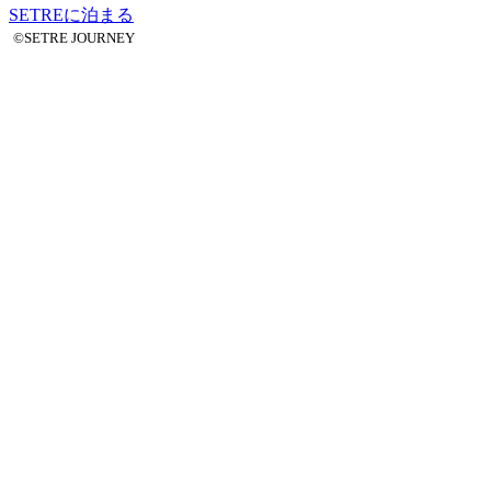
SETREに泊まる
©SETRE JOURNEY