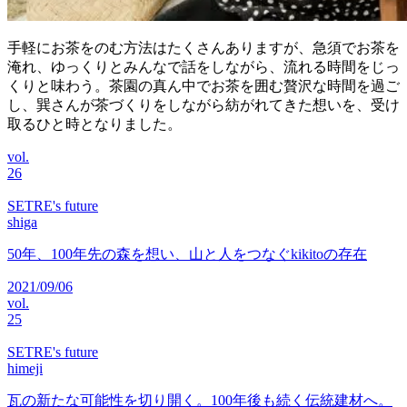
手軽にお茶をのむ方法はたくさんありますが、急須でお茶を
淹れ、ゆっくりとみんなで話をしながら、流れる時間をじっ
くりと味わう。茶園の真ん中でお茶を囲む贅沢な時間を過ご
し、巽さんが茶づくりをしながら紡がれてきた想いを、受け
取るひと時となりました。
vol.
26
SETRE's future
shiga
50年、100年先の森を想い、山と人をつなぐkikitoの存在
2021/09/06
vol.
25
SETRE's future
himeji
瓦の新たな可能性を切り開く。100年後も続く伝統建材へ。