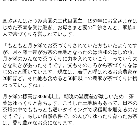
直弥さんはたつみ茶園の二代目園主。1957年にお父さまがは
じめた茶園を受け継ぎ、お母さまと妻の千沙さんと、家族4
人で茶づくりを営まれています。
「もともと月ヶ瀬でお茶づくりされていた方もいたようです
が、月ヶ瀬一帯がお茶の産地となったのは昭和のはじめ頃。
月ヶ瀬のみんなで茶づくりに力を入れていこう！っていう大
きな動きがあったそうです。父もそのころから茶づくりをは
じめたと聞いています。現在は、若手と呼ばれるお茶農家が
20軒ほど。それ他も含めると50軒以上の農家が茶づくりに携
わっていますね」。
月ヶ瀬の標高は300m以上。朝晩の温度差が激しいため、茶
葉はゆっくりと育ちます。こうした土地柄もあって、日本の
茶畑の中でももっとも遅いタイミングで収穫期を迎えるのだ
そうです。厳しい自然条件で、のんびりゆったり育ったお茶
は、香り豊かなお茶になります。