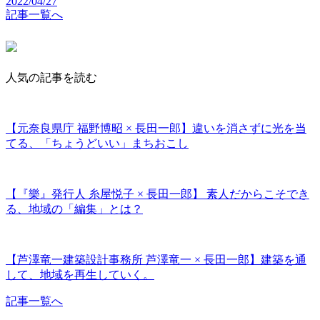
2022/04/27
記事一覧へ
人気の記事を読む
【元奈良県庁 福野博昭 × 長田一郎】違いを消さずに光を当
てる、「ちょうどいい」まちおこし
【『樂』発行人 糸屋悦子 × 長田一郎】 素人だからこそでき
る、地域の「編集」とは？
【芦澤竜一建築設計事務所 芦澤竜一 × 長田一郎】建築を通
して、地域を再生していく。
記事一覧へ