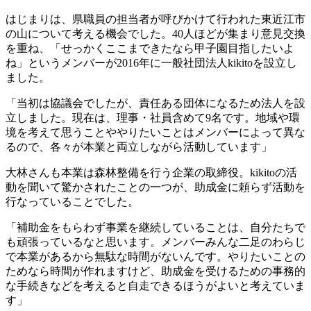
はじまりは、県職員の担当者が呼びかけて行われた東近江市
の山について考える機会でした。40人ほどが集まり意見交換
を重ね、「せっかくここまできたなら甲子園目指したいよ
ね」というメンバーが2016年に一般社団法人kikitoを設立し
ました。
「当初は協議会でしたが、責任ある団体になるため法人を設
立しました。現在は、理事・社員含めて9名です。地域や環
境を考えて思うことややりたいことはメンバーによって異な
るので、各々が本業と両立しながら活動しています」
大林さんも本業は森林整備を行う企業の取締役。kikitoの活
動を聞いて驚かされたことの一つが、助成金に頼らず活動を
行なっていることでした。
「補助金をもらわず事業を継続していることは、自分たちで
も頑張っているなと思います。メンバーみんな二足のわらじ
で本業があるから無駄な時間がないんです。やりたいことの
ためなら時間が作れますけど、助成金を受けるための事務的
な手続きなどを考えると自走できるほうがよいと考えていま
す」