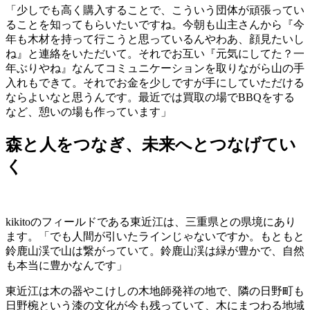
「少しでも高く購入することで、こういう団体が頑張ってい
ることを知ってもらいたいですね。今朝も山主さんから『今
年も木材を持って行こうと思っているんやわあ、顔見たいし
ね』と連絡をいただいて。それでお互い『元気にしてた？一
年ぶりやね』なんてコミュニケーションを取りながら山の手
入れもできて。それでお金を少しですが手にしていただける
ならよいなと思うんです。最近では買取の場でBBQをする
など、憩いの場も作っています」
森と人をつなぎ、未来へとつなげてい
く
kikitoのフィールドである東近江は、三重県との県境にあり
ます。「でも人間が引いたラインじゃないですか。もともと
鈴鹿山渓で山は繋がっていて。鈴鹿山渓は緑が豊かで、自然
も本当に豊かなんです」
東近江は木の器やこけしの木地師発祥の地で、隣の日野町も
日野椀という漆の文化が今も残っていて、木にまつわる地域