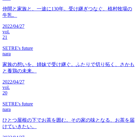
仲間と家族と、一途に130年。受け継ぎつなぐ、植村牧場の
牛乳。
2022/04/27
vol.
21
SETRE's future
nara
家族の想いを、姉妹で受け継ぐ。ふたりで切り拓く、さかも
と養鶏の未来。
2022/04/27
vol.
20
SETRE's future
nara
ひとつ屋根の下でお茶を囲む。その家の味となる、お茶を届
けていきたい。