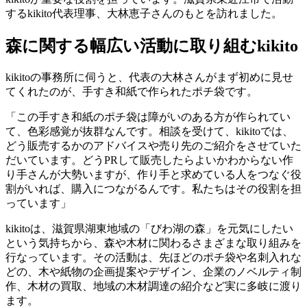
するkikito代表理事、大林恵子さんのもとを訪れました。
森に関する幅広い活動に取り組むkikito
kikitoの事務所に伺うと、代表の大林さんがまず初めに見せ
てくれたのが、手すき和紙で作られたポチ袋です。
「この手すき和紙のポチ袋は障がいのある方が作られてい
て、色彩感覚が抜群なんです。相談を受けて、kikitoでは、
どう販売するかのアドバイスや売り先のご紹介をさせていた
だいています。どうPRして販売したらよいかわからない作
り手さんが大勢いますが、作り手と求めている人をつなぐ役
割がいれば、購入につながるんです。私たちはその役割を担
っています」
kikitoは、滋賀県湖東地域の「びわ湖の森」を元気にしたい
という気持ちから、森や木材に関わるさまざまな取り組みを
行なっています。その活動は、先ほどのポチ袋や名刺入れな
どの、木や紙物の企画提案やデザイン、企業のノベルティ制
作、木材の買取、地域の木材調達の紹介など実に多岐に渡り
ます。