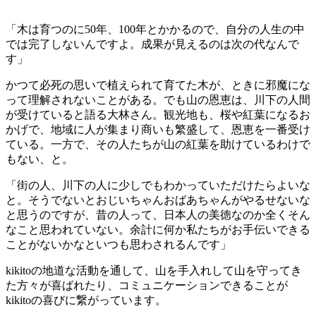
「木は育つのに50年、100年とかかるので、自分の人生の中
では完了しないんですよ。成果が見えるのは次の代なんで
す」
かつて必死の思いで植えられて育てた木が、ときに邪魔にな
って理解されないことがある。でも山の恩恵は、川下の人間
が受けていると語る大林さん。観光地も、桜や紅葉になるお
かげで、地域に人が集まり商いも繁盛して、恩恵を一番受け
ている。一方で、その人たちが山の紅葉を助けているわけで
もない、と。
「街の人、川下の人に少しでもわかっていただけたらよいな
と。そうでないとおじいちゃんおばあちゃんがやるせないな
と思うのですが、昔の人って、日本人の美徳なのか全くそん
なこと思われていない。余計に何か私たちがお手伝いできる
ことがないかなといつも思わされるんです」
kikitoの地道な活動を通して、山を手入れして山を守ってき
た方々が喜ばれたり、コミュニケーションできることが
kikitoの喜びに繋がっています。