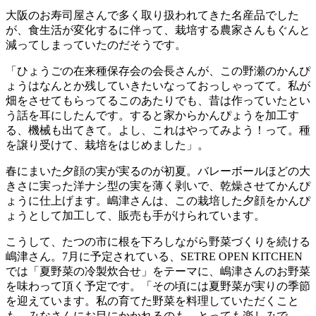
大阪のお寿司屋さんで多く取り扱われてきた名産品でした
が、食生活が変化するに伴って、栽培する農家さんもぐんと
減ってしまっていたのだそうです。
「ひょうごの在来種保存会の会長さんが、この野瀬のかんぴ
ょうはなんとか残していきたいなっておっしゃってて。私が
畑をさせてもらってるこのあたりでも、昔は作っていたとい
う話を耳にしたんです。すると家からかんぴょうを加工す
る、機械も出てきて。よし、これはやってみよう！って。種
を譲り受けて、栽培をはじめました」。
春にまいた夕顔の実が実るのが初夏。バレーボールほどの大
きさに実った洋ナシ型の実を薄く剥いで、乾燥させてかんぴ
ょうに仕上げます。嶋津さんは、この栽培した夕顔をかんぴ
ょうとして加工して、販売も手がけられています。
こうして、たつの市に根を下ろしながら野菜づくりを続ける
嶋津さん。7月に予定されている、SETRE OPEN KITCHEN
では「夏野菜の冷製炊合せ」をテーマに、嶋津さんのお野菜
を味わって頂く予定です。「その頃には夏野菜が実りの季節
を迎えています。私の育てた野菜を料理していただくこと
も、みなさんにお目にかかれるのも、とっても楽しみで