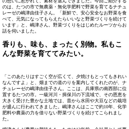
の想いに惹かれて、素材を選んできました。今回ご紹介する
のは、たつの市で無農薬・無化学肥料で野菜を育てるナチュ
レーゼの嶋津由佳子さん。「新鮮で、安心安全なお野菜を食
べて、元気になってもらえたらいいなと野菜づくりを続けて
います」と、嶋津さん。野菜づくりをはじめたルーツからお
話を伺いました。
香りも、味も、まったく別物。私もこ
んな野菜を育ててみたい。
「このあたりはすごく空が広くて、夕焼けもとってもきれい
なんですよ」と、畑までの道のりを案内してくれたのが、ナ
チュレーゼの嶋津由佳子さん。ここは、兵庫県の南西部に位
置するたつの市。一級河川・揖保川の下流域で、その恩恵を
大きく受けた豊かな土地では、昔から水田や大豆などの栽培
が盛んに行われてきました。嶋津さんはここで約10年、化学
肥料や農薬の力を借りない野菜づくりを続けてこられまし
た。