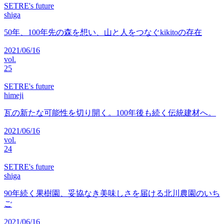
SETRE's future
shiga
50年、100年先の森を想い、山と人をつなぐkikitoの存在
2021/06/16
vol.
25
SETRE's future
himeji
瓦の新たな可能性を切り開く。100年後も続く伝統建材へ。
2021/06/16
vol.
24
SETRE's future
shiga
90年続く果樹園、妥協なき美味しさを届ける北川農園のいち
ご
2021/06/16