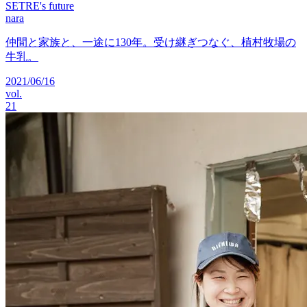
SETRE's future
nara
仲間と家族と、一途に130年。受け継ぎつなぐ、植村牧場の
牛乳。
2021/06/16
vol.
21