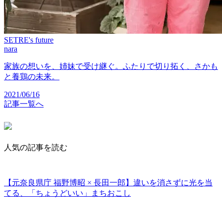
SETRE's future
nara
家族の想いを、姉妹で受け継ぐ。ふたりで切り拓く、さかも
と養鶏の未来。
2021/06/16
記事一覧へ
人気の記事を読む
【元奈良県庁 福野博昭 × 長田一郎】違いを消さずに光を当
てる、「ちょうどいい」まちおこし