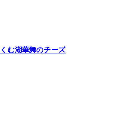
育くむ湖華舞のチーズ