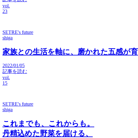
vol.
23
SETRE's future
shiga
家族との生活を軸に、磨かれた五感が
2022/01/05
記事を読む
vol.
15
SETRE's future
shiga
これまでも、これからも。
丹精込めた野菜を届ける、