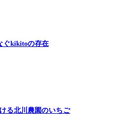
kikitoの存在
届ける北川農園のいちご