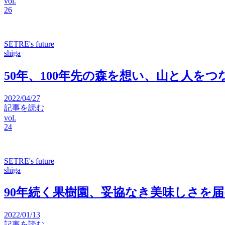
vol.
26
SETRE's future
shiga
50年、100年先の森を想い、山と人をつなぐ
2022/04/27
記事を読む
vol.
24
SETRE's future
shiga
90年続く果樹園、妥協なき美味しさを
2022/01/13
記事を読む