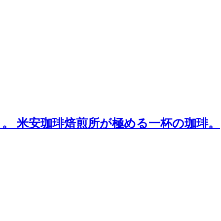
。 米安珈琲焙煎所が極める一杯の珈琲。