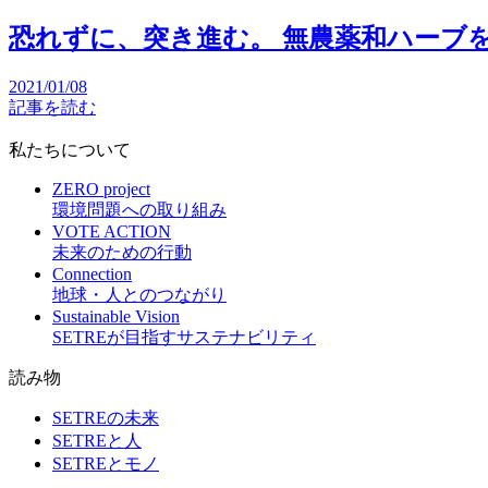
恐れずに、突き進む。 無農薬和ハーブ
2021/01/08
記事を読む
私たちについて
ZERO project
環境問題への取り組み
VOTE ACTION
未来のための行動
Connection
地球・人とのつながり
Sustainable Vision
SETREが目指すサステナビリティ
読み物
SETREの未来
SETREと人
SETREとモノ