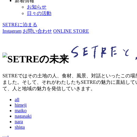
新着情報
お知らせ
日々の活動
SETREに泊まる
Instagram
お問い合わせ
ONLINE STORE
SETREではその土地の人、食材、風景、対話といったこの
ました。そして、それがわたしたちSETREの魅力に直結し
て、人と地域の魅力を発信していきます。
all
himeji
maiko
nagasaki
nara
shiga