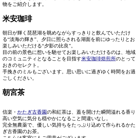
物をご紹介します。
米安珈琲
朝日が輝く琵琶湖を眺めながらすっきりと飲んでいただけ
る“淡海の輝き”、夕日に照らされる湖面を前にゆったりとお
楽しみいただける“夕影の比良”。
目の前の景色に想いを馳せてお楽しみいただけるのは、地域
のコミュニティとなることを目指す
米安珈琲焙煎所
のとって
おきのセレクト。
手挽きのミルもございます。思い思いに過ぎゆく時間をお過
ごしください。
朝宮茶
信楽・
かたぎ古香園
の和紅茶は、蓋を開けた瞬間溢れる香り
高い空気に気分も穏やかになること間違いなし。
完全無農薬で、優しい気持ちをたっぷり込めて作られるかた
ぎ古香園のお茶。
こちらは客室にもご用意がございます。