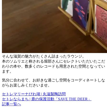
そんな滋賀の魅力がたくさん詰まったラウンジ。
本のソムリエと称される堀部さんにセレクトいただいたこだ
わりの本や、数多くのレコードも用意された空間となってい
ます。
気分に合わせて、お好きな過ごし空間をコーディネートしな
がらお楽しみくださいませ。
セトレマリーナびわ湖 | 丸滋製陶訪問
セトレならまち | 鹿の保護活動「SAVE THE DEER」
記事一覧へ