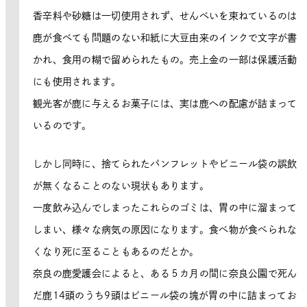
香辛料や砂糖は一切使用されず、せんべいを束ねているのは
鹿が食べても問題のない和紙に大豆由来のインクで文字が書
かれ、食用の糊で留められたもの。売上金の一部は保護活動
にも使用されます。
観光客が鹿に与えるお菓子には、実は鹿への配慮が詰まって
いるのです。
しかし同時に、捨てられたパンフレットやビニール袋の誤飲
が無くなることのない現状もあります。
一度飲み込んでしまったこれらのゴミは、胃の中に溜まって
しまい、様々な病気の原因になります。食べ物が食べられな
くなり死に至ることもあるのだとか。
奈良の鹿愛護会によると、ある５カ月の間に奈良公園で死ん
だ鹿14頭のうち9頭はビニール袋の塊が胃の中に詰まってお