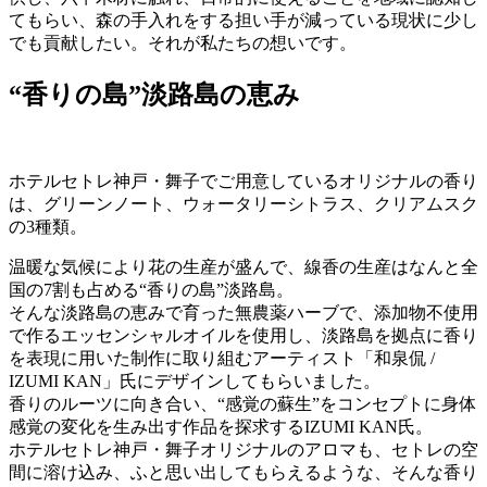
てもらい、森の手入れをする担い手が減っている現状に少し
でも貢献したい。それが私たちの想いです。
“香りの島”淡路島の恵み
ホテルセトレ神戸・舞子でご用意しているオリジナルの香り
は、グリーンノート、ウォータリーシトラス、クリアムスク
の3種類。
温暖な気候により花の生産が盛んで、線香の生産はなんと全
国の7割も占める“香りの島”淡路島。
そんな淡路島の恵みで育った無農薬ハーブで、添加物不使用
で作るエッセンシャルオイルを使用し、淡路島を拠点に香り
を表現に用いた制作に取り組むアーティスト「和泉侃 /
IZUMI KAN」氏にデザインしてもらいました。
香りのルーツに向き合い、“感覚の蘇生”をコンセプトに身体
感覚の変化を生み出す作品を探求するIZUMI KAN氏。
ホテルセトレ神戸・舞子オリジナルのアロマも、セトレの空
間に溶け込み、ふと思い出してもらえるような、そんな香り