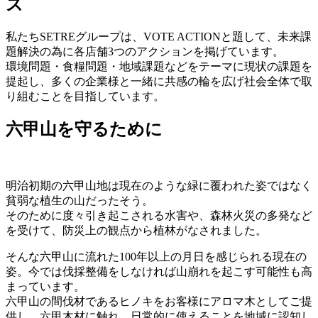
ズ
私たちSETREグループは、VOTE ACTIONと題して、未来課
題解決の為に各店舗3つのアクションを掲げています。
環境問題・食糧問題・地域課題などをテーマに現状の課題を
提起し、多くの企業様と一緒に共感の輪を広げ社会全体で取
り組むことを目指しています。
六甲山を守るために
明治初期の六甲山地は現在のような緑に覆われた姿ではなく
貧弱な植生の山だったそう。
そのために度々引き起こされる水害や、森林火災の多発など
を受けて、防災上の観点から植林がなされました。
そんな六甲山に流れた100年以上の月日を感じられる現在の
姿。今では伐採整備をしなければ山崩れを起こす可能性も高
まっています。
六甲山の間伐材であるヒノキをお客様にアロマ木としてご提
供し、六甲木材に触れ、日常的に使えることを地域に認知し